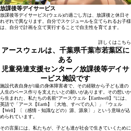
放課後等デイサービス
放課後等デイサービス(ウェル)の過ごし⽅は、放課後と休⽇そ
れぞれで異なります。⾃分でスケジュールを⽴てられるお⼦様
は、⾃分で計画を⽴て実⾏することで⾃主性を育てます。
詳しくはこちら
アースウェルは、千葉県千葉市若葉区に
ある
児童発達支援センター／放課後等デイサ
ービス施設です
施設代表自身が1級の身体障害者で、その経験から子ども達の
人生のベース作りを支えたいとの願いがあります。その想いか
ら生まれた、私たちの名前“アースウェル【Earthwell】”には、
英語で「アース【Earth】〔大地、すべての人〕」「ウェル
【Well】〔（感情・知識などの）源、源泉〕」という意味が込
められています。
その言葉には、私たちが、子ども達が社会で生きていくために