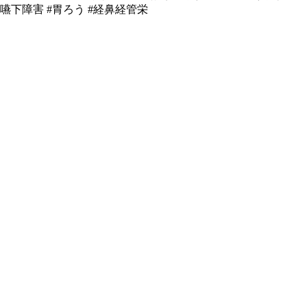
嚥下障害 #胃ろう #経鼻経管栄