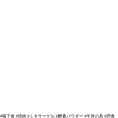
#嚥下食 #焼肉 #ミキサーゲル #酵素パウダー #牛丼の具 #摂食